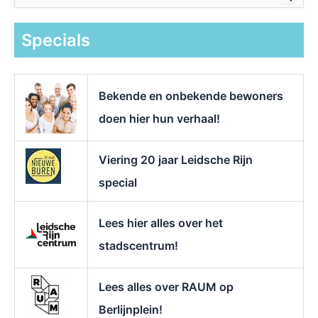
e
k
Specials
n
a
a
r
Bekende en onbekende bewoners
:
doen hier hun verhaal!
Viering 20 jaar Leidsche Rijn
special
Lees hier alles over het
stadscentrum!
Lees alles over RAUM op
Berlijnplein!