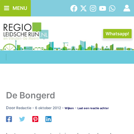
Ga
MENU
naar
de
inhoud
Whatsapp!
De Bongerd
Door
-
-
-
Redactie
6 oktober 2012
Wijken
Laat een reactie achter