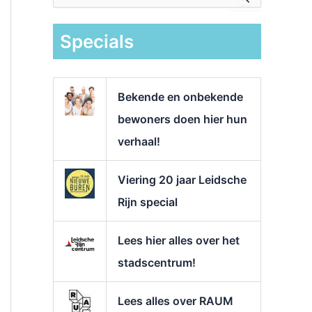
e
k
Specials
n
a
a
r
Bekende en onbekende
:
bewoners doen hier hun
verhaal!
Viering 20 jaar Leidsche
Rijn special
Lees hier alles over het
stadscentrum!
Lees alles over RAUM