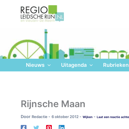
Ga
naar
de
inhoud
Nieuws
Uitagenda
Rubrieken
Rijnsche Maan
Door
-
-
-
Redactie
6 oktober 2012
Wijken
Laat een reactie achte