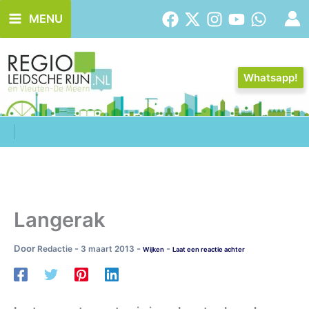
Ga
MENU
naar
de
inhoud
Whatsapp!
Langerak
Door
-
-
-
Redactie
3 maart 2013
Wijken
Laat een reactie achter