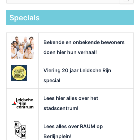
e
k
Specials
n
a
a
r
Bekende en onbekende bewoners
:
doen hier hun verhaal!
Viering 20 jaar Leidsche Rijn
special
Lees hier alles over het
stadscentrum!
Lees alles over RAUM op
Berlijnplein!