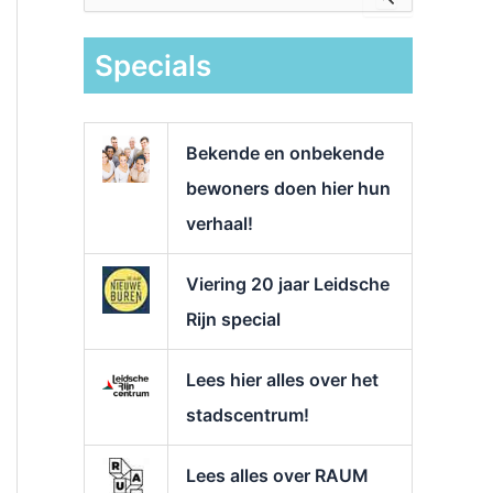
e
k
Specials
n
a
a
r
Bekende en onbekende
:
bewoners doen hier hun
verhaal!
Viering 20 jaar Leidsche
Rijn special
Lees hier alles over het
stadscentrum!
Lees alles over RAUM