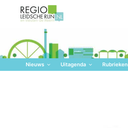
Ga
naar
de
inhoud
Nieuws
Uitagenda
Rubrieken