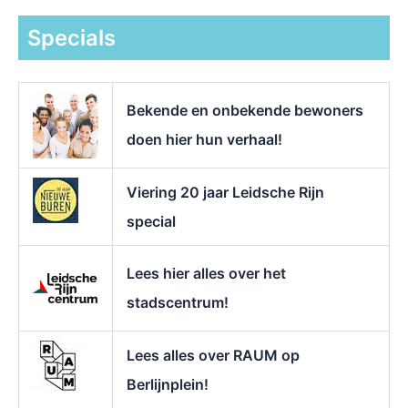
e
k
Specials
n
a
a
r
Bekende en onbekende bewoners
:
doen hier hun verhaal!
Viering 20 jaar Leidsche Rijn
special
Lees hier alles over het
stadscentrum!
Lees alles over RAUM op
Berlijnplein!