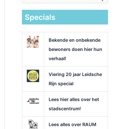
e
k
Specials
n
a
a
r
Bekende en onbekende
:
bewoners doen hier hun
verhaal!
Viering 20 jaar Leidsche
Rijn special
Lees hier alles over het
stadscentrum!
Lees alles over RAUM