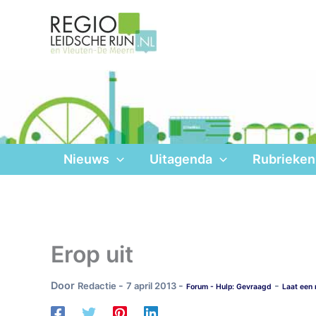
Ga
naar
de
inhoud
Nieuws
Uitagenda
Rubrieken
Erop uit
Door
-
-
-
Redactie
7 april 2013
Forum - Hulp: Gevraagd
Laat een 