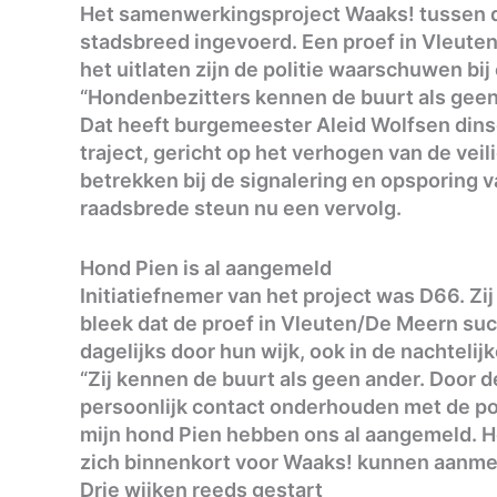
Het samenwerkingsproject Waaks! tussen d
stadsbreed ingevoerd. Een proef in Vleute
het uitlaten zijn de politie waarschuwen bij 
“Hondenbezitters kennen de buurt als geen
Dat heeft burgemeester Aleid Wolfsen dinsd
traject, gericht op het verhogen van de vei
betrekken bij de signalering en opsporing van
raadsbrede steun nu een vervolg.
Hond Pien is al aangemeld
Initiatiefnemer van het project was D66. Z
bleek dat de proef in Vleuten/De Meern su
dagelijks door hun wijk, ook in de nachtelij
“Zij kennen de buurt als geen ander. Door 
persoonlijk contact onderhouden met de poli
mijn hond Pien hebben ons al aangemeld. He
zich binnenkort voor Waaks! kunnen aanme
Drie wijken reeds gestart