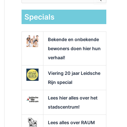
e
k
Specials
n
a
a
r
Bekende en onbekende
:
bewoners doen hier hun
verhaal!
Viering 20 jaar Leidsche
Rijn special
Lees hier alles over het
stadscentrum!
Lees alles over RAUM