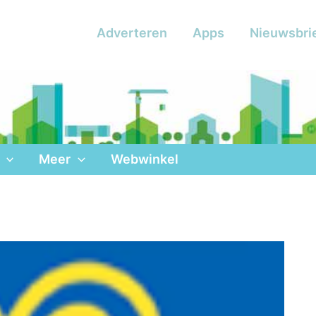
Adverteren
Apps
Nieuwsbri
Meer
Webwinkel