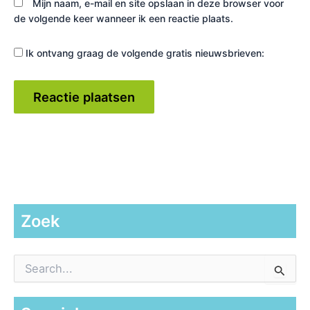
Mijn naam, e-mail en site opslaan in deze browser voor
de volgende keer wanneer ik een reactie plaats.
Ik ontvang graag de volgende gratis nieuwsbrieven:
Zoek
Z
o
e
k