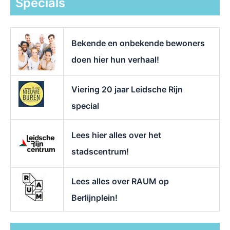
Specials
n
a
a
r
Bekende en onbekende bewoners
:
doen hier hun verhaal!
Viering 20 jaar Leidsche Rijn
special
Lees hier alles over het
stadscentrum!
Lees alles over RAUM op
Berlijnplein!