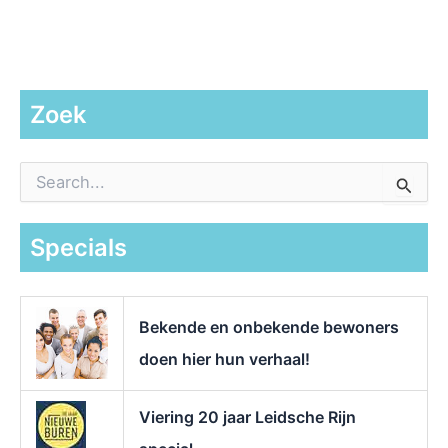
Zoek
Z
o
e
k
Specials
n
a
a
r
Bekende en onbekende bewoners
:
doen hier hun verhaal!
Viering 20 jaar Leidsche Rijn