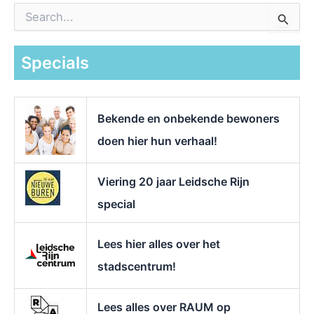
Z
o
e
k
Specials
n
a
a
r
Bekende en onbekende bewoners
:
doen hier hun verhaal!
Viering 20 jaar Leidsche Rijn
special
Lees hier alles over het
stadscentrum!
Lees alles over RAUM op