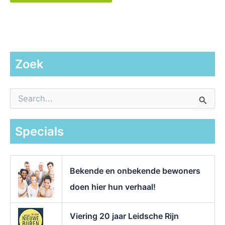
Zoek
Z
o
e
k
Specials
n
a
a
r
Bekende en onbekende bewoners
:
doen hier hun verhaal!
Viering 20 jaar Leidsche Rijn