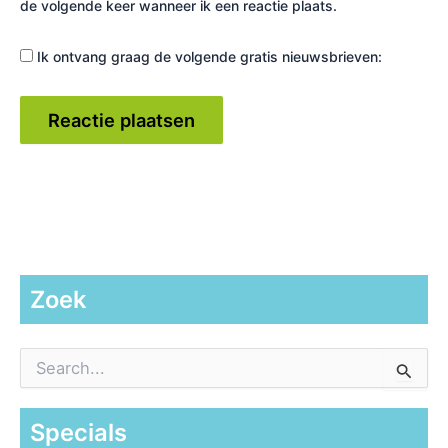
de volgende keer wanneer ik een reactie plaats.
Ik ontvang graag de volgende gratis nieuwsbrieven:
Zoek
Z
o
e
k
Specials
n