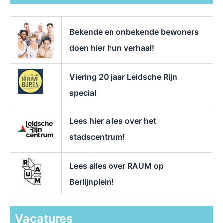
a
a
r
Bekende en onbekende bewoners
:
doen hier hun verhaal!
Viering 20 jaar Leidsche Rijn
special
Lees hier alles over het
stadscentrum!
Lees alles over RAUM op
Berlijnplein!
Vacatures