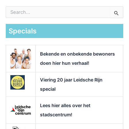
Z
o
e
k
Specials
n
a
a
r
Bekende en onbekende bewoners
:
doen hier hun verhaal!
Viering 20 jaar Leidsche Rijn
special
Lees hier alles over het
stadscentrum!