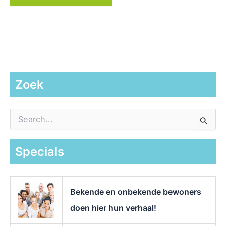
Zoek
Z
o
e
k
Specials
n
a
a
r
Bekende en onbekende bewoners
:
doen hier hun verhaal!