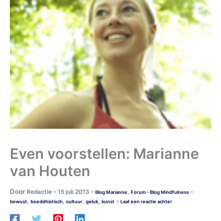
Even voorstellen: Marianne
van Houten
Door
-
-
-
Redactie
15 juli 2013
,
Blog Marianne
Forum - Blog Mindfulness
-
,
,
,
,
bewust
boeddhistisch
cultuur
geluk
kunst
Laat een reactie achter