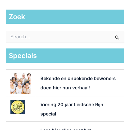
Zoek
Z
o
e
k
Specials
n
a
a
r
Bekende en onbekende bewoners
:
doen hier hun verhaal!
Viering 20 jaar Leidsche Rijn
special