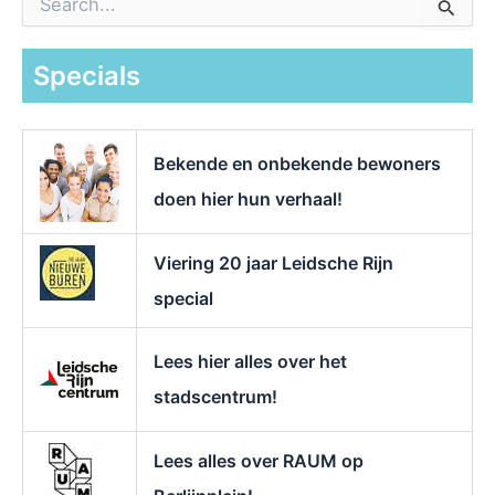
o
e
k
Specials
n
a
a
r
Bekende en onbekende bewoners
:
doen hier hun verhaal!
Viering 20 jaar Leidsche Rijn
special
Lees hier alles over het
stadscentrum!
Lees alles over RAUM op