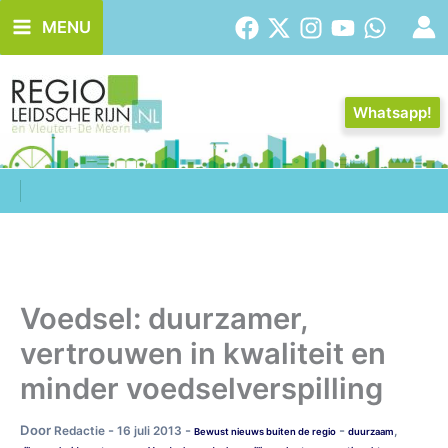
Ga
MENU
naar
de
inhoud
Whatsapp!
Voedsel: duurzamer,
vertrouwen in kwaliteit en
minder voedselverspilling
Door
-
-
-
Redactie
16 juli 2013
,
Bewust nieuws buiten de regio
duurzaam