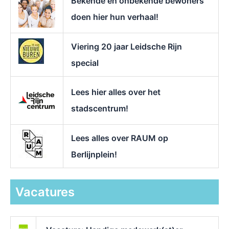
Bekende en onbekende bewoners
:
doen hier hun verhaal!
Viering 20 jaar Leidsche Rijn
special
Lees hier alles over het
stadscentrum!
Lees alles over RAUM op
Berlijnplein!
Vacatures