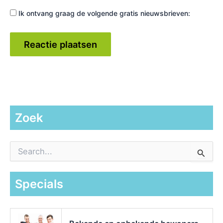
Ik ontvang graag de volgende gratis nieuwsbrieven:
Zoek
Z
o
e
k
Specials
n
a
a
r