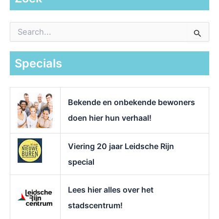
Z
o
e
k
Specials
n
a
a
r
Bekende en onbekende bewoners
:
doen hier hun verhaal!
Viering 20 jaar Leidsche Rijn
special
Lees hier alles over het
stadscentrum!