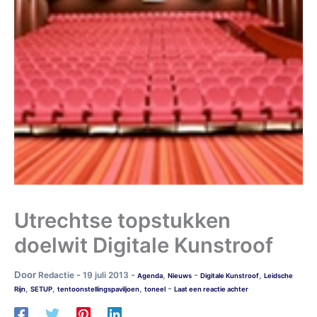
Utrechtse topstukken
doelwit Digitale Kunstroof
Door
-
-
-
Redactie
19 juli 2013
,
,
Agenda
Nieuws
Digitale Kunstroof
Leidsche
-
,
,
,
Rijn
SETUP
tentoonstellingspaviljoen
toneel
Laat een reactie achter