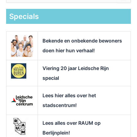
e
k
Specials
n
a
a
r
Bekende en onbekende bewoners
:
doen hier hun verhaal!
Viering 20 jaar Leidsche Rijn
special
Lees hier alles over het
stadscentrum!
Lees alles over RAUM op
Berlijnplein!