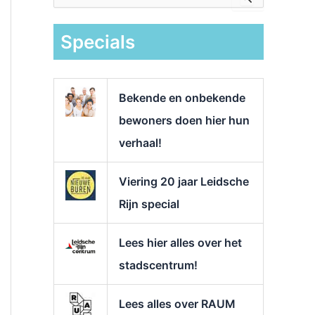
e
k
Specials
n
a
a
r
Bekende en onbekende
:
bewoners doen hier hun
verhaal!
Viering 20 jaar Leidsche
Rijn special
Lees hier alles over het
stadscentrum!
Lees alles over RAUM