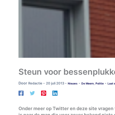
Steun voor bessenplukke
Door
-
-
-
-
Redactie
20 juli 2013
,
Nieuws
De Meern
Politie
Laat 
Onder meer op Twitter en deze site vragen 
is naar de man die voor zover bekend niets 