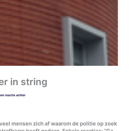
r in string
een reactie achter
veel mensen zich af waarom de politie op zoek
strafbaars heeft gedaan. Enkele reacties: “Ga