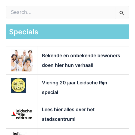
Z
o
e
k
Specials
n
a
a
r
Bekende en onbekende bewoners
:
doen hier hun verhaal!
Viering 20 jaar Leidsche Rijn
special
Lees hier alles over het
stadscentrum!