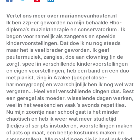
Vertel ons meer over mariannevanhouten.nl
Ik ben zzp-er geworden na mijn behaalde Hbo-
diploma’s muziektherapie en conservatorium . Ik
begon voornamelijk als zangeres en speelde
kindervoorstellingen. Dat doe ik nu nog steeds
maar het is veel breder geworden. Ik geef
peutermuziek, zangles, doe aan clowning (in de
zorg), speel in verschillende kindervoorstellingen
en eigen voorstellingen, heb een band en een duo
met pianist, zing in Azalee (gospel close-
harmonygroep) en waarschijnlijk ben ik nog wel wat
vergeten… Heel veel verschillende dingen dus. Best
een geregel als moeder, wisselende dagen werken,
veel in het weekend en vaak ’s avonds repetities.
Nu mijn zoontje naar school gaat is het minder
chaotisch en heb ik weer wat meer studietijd
(liedjes of scripts instuderen, voorstellingen maken
of acts op maat, een beetje kostuums maken en
samenstellen). Allemaal dingen die ik heel leuk vind