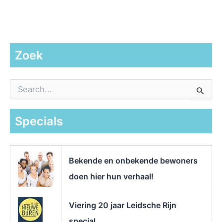
Zoek
Z
o
e
k
Specials
n
a
a
r
Bekende en onbekende bewoners
:
doen hier hun verhaal!
Viering 20 jaar Leidsche Rijn
special