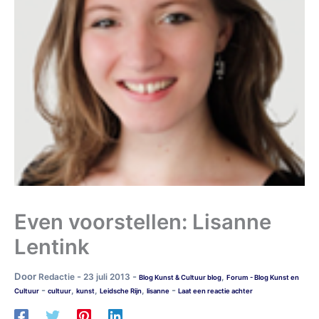
Even voorstellen: Lisanne
Lentink
Door
-
-
Redactie
23 juli 2013
,
Blog Kunst & Cultuur blog
Forum - Blog Kunst en
-
-
,
,
,
Cultuur
cultuur
kunst
Leidsche Rijn
lisanne
Laat een reactie achter