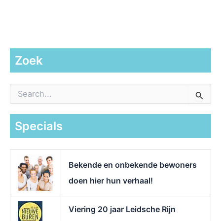
Zoek
Z
o
e
k
Specials
n
a
a
r
Bekende en onbekende bewoners
:
doen hier hun verhaal!
Viering 20 jaar Leidsche Rijn