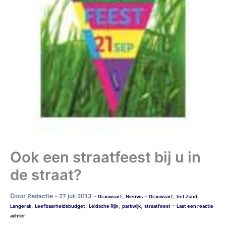
Ook een straatfeest bij u in
de straat?
Door
-
-
-
Redactie
27 juli 2013
,
,
,
Grauwaart
Nieuws
Grauwaart
het Zand
-
,
,
,
,
Langerak
Leefbaarheidsbudget
Leidsche Rijn
parkwijk
straatfeest
Laat een reactie
achter