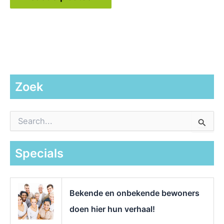
Zoek
Z
o
e
k
Specials
n
a
a
r
Bekende en onbekende bewoners
:
doen hier hun verhaal!