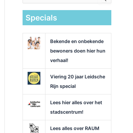
e
k
Specials
n
a
a
r
Bekende en onbekende
:
bewoners doen hier hun
verhaal!
Viering 20 jaar Leidsche
Rijn special
Lees hier alles over het
stadscentrum!
Lees alles over RAUM