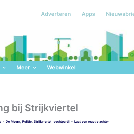
Adverteren
Apps
Nieuwsbri
Meer
Webwinkel
 bij Strijkviertel
-
-
,
,
,
s
De Meern
Politie
Strijkviertel
vechtpartij
Laat een reactie achter