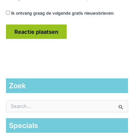
Ik ontvang graag de volgende gratis nieuwsbrieven:
Zoek
Z
o
e
k
Specials
n
a