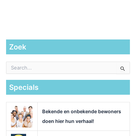
Zoek
Z
o
e
k
Specials
n
a
a
r
Bekende en onbekende bewoners
:
doen hier hun verhaal!