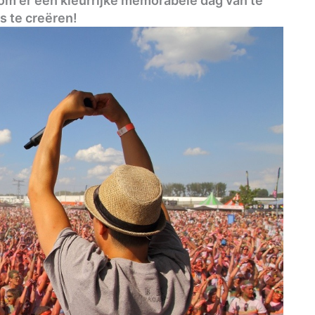
om er een kleurrijke memorabele dag van te
 te creëren!