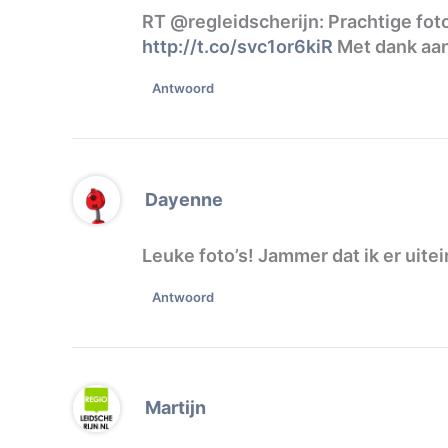
RT @regleidscherijn: Prachtige foto
http://t.co/svc1or6kiR
Met dank aan
Antwoord
Dayenne
Leuke foto’s! Jammer dat ik er uitein
Antwoord
Martijn