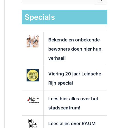
e
k
Specials
n
a
a
r
Bekende en onbekende
:
bewoners doen hier hun
verhaal!
Viering 20 jaar Leidsche
Rijn special
Lees hier alles over het
stadscentrum!
Lees alles over RAUM