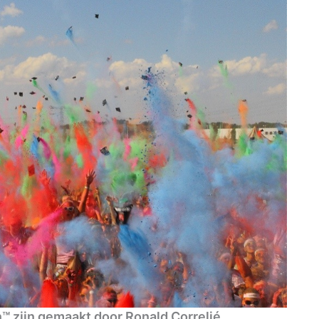
n™ zijn gemaakt door Ronald Correljé.