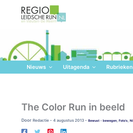
Ga
naar
de
inhoud
Nieuws
Uitagenda
Rubrieken
The Color Run in beeld
Door
-
-
Redactie
4 augustus 2013
,
,
Bewust - bewegen
Foto's
N