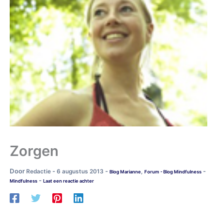
Zorgen
Door
-
-
-
Redactie
6 augustus 2013
,
Blog Marianne
Forum - Blog Mindfulness
-
Mindfulness
Laat een reactie achter