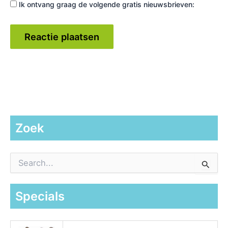
Ik ontvang graag de volgende gratis nieuwsbrieven:
Zoek
Z
o
e
k
Specials
n
a
a