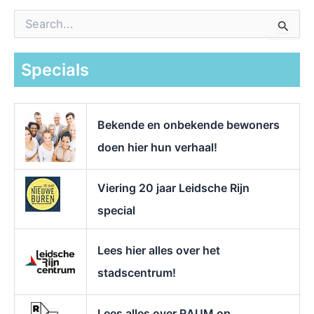
Z
o
e
k
Specials
n
a
a
r
Bekende en onbekende bewoners
:
doen hier hun verhaal!
Viering 20 jaar Leidsche Rijn
special
Lees hier alles over het
stadscentrum!
Lees alles over RAUM op