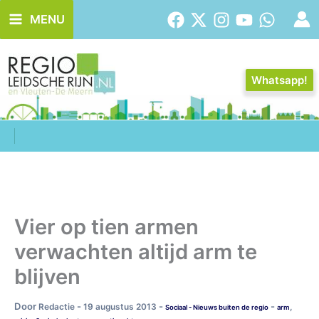
Ga
MENU
naar
de
inhoud
Whatsapp!
Vier op tien armen
verwachten altijd arm te
blijven
Door
-
-
-
Redactie
19 augustus 2013
,
Sociaal - Nieuws buiten de regio
arm