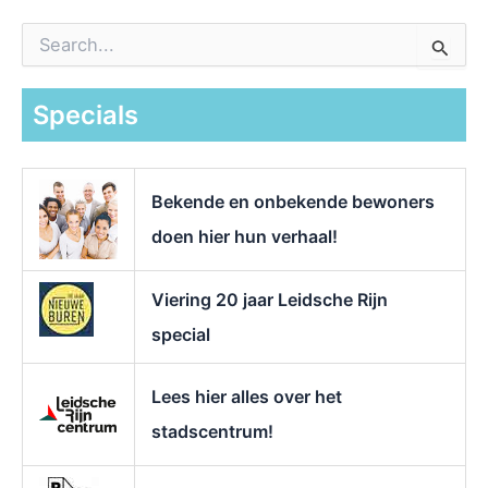
Z
o
e
k
Specials
n
a
a
r
Bekende en onbekende bewoners
:
doen hier hun verhaal!
Viering 20 jaar Leidsche Rijn
special
Lees hier alles over het
stadscentrum!