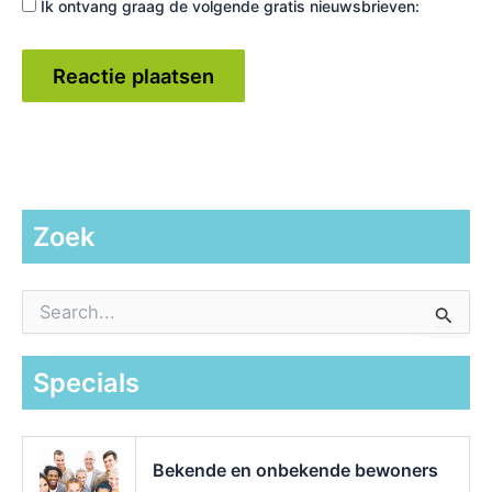
Ik ontvang graag de volgende gratis nieuwsbrieven:
Zoek
Z
o
e
k
Specials
n
a
a
r
Bekende en onbekende bewoners
: