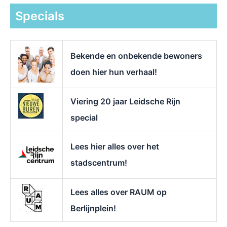
k
Specials
n
a
a
r
Bekende en onbekende bewoners
:
doen hier hun verhaal!
Viering 20 jaar Leidsche Rijn
special
Lees hier alles over het
stadscentrum!
Lees alles over RAUM op
Berlijnplein!