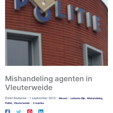
Mishandeling agenten in
Vleuterweide
Door
-
-
-
Redactie
1 september 2013
,
,
Nieuws
Leidsche Rijn
Mishandeling
-
,
Politie
Vleuterweide
2 reacties