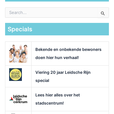
Z
o
e
k
Specials
n
a
a
r
Bekende en onbekende bewoners
:
doen hier hun verhaal!
Viering 20 jaar Leidsche Rijn
special
Lees hier alles over het
stadscentrum!