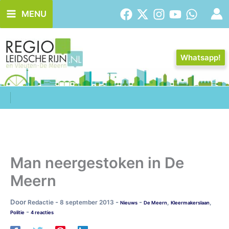
Ga
MENU
naar
de
inhoud
Whatsapp!
Man neergestoken in De
Meern
Door
-
-
-
Redactie
8 september 2013
,
,
Nieuws
De Meern
Kleermakerslaan
-
Politie
4 reacties