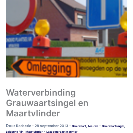
Waterverbinding
Grauwaartsingel en
Maartvlinder
Door
-
-
-
Redactie
28 september 2013
,
,
Grauwaart
Nieuws
Grauwaartsingel
-
,
Leidsche Rijn
Maartvlinder
Laat een reactie achter