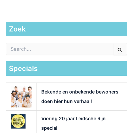
Zoek
Z
o
e
k
Specials
n
a
a
r
Bekende en onbekende bewoners
:
doen hier hun verhaal!
Viering 20 jaar Leidsche Rijn
special