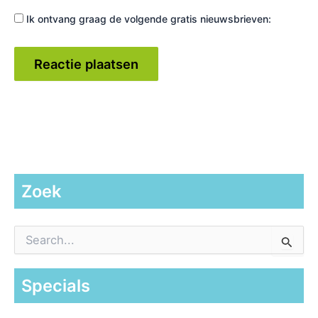
Ik ontvang graag de volgende gratis nieuwsbrieven:
Zoek
Z
o
e
k
Specials
n
a
a