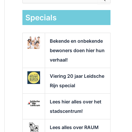
e
k
Specials
n
a
a
r
Bekende en onbekende
:
bewoners doen hier hun
verhaal!
Viering 20 jaar Leidsche
Rijn special
Lees hier alles over het
stadscentrum!
Lees alles over RAUM