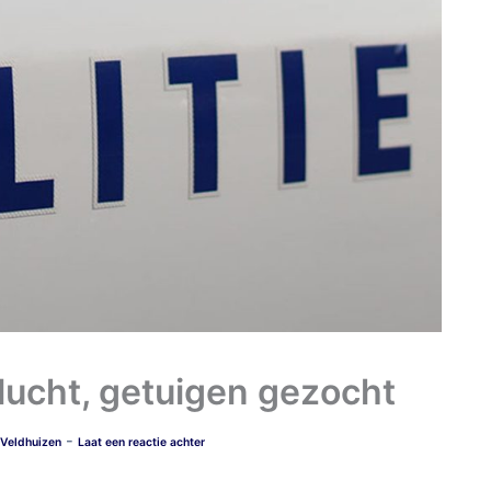
lucht, getuigen gezocht
-
Veldhuizen
Laat een reactie achter