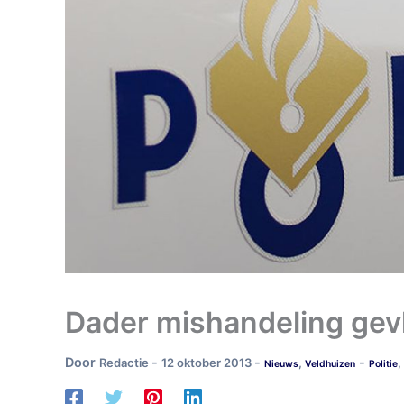
Dader mishandeling gev
Door
-
-
-
Redactie
12 oktober 2013
,
,
Nieuws
Veldhuizen
Politie