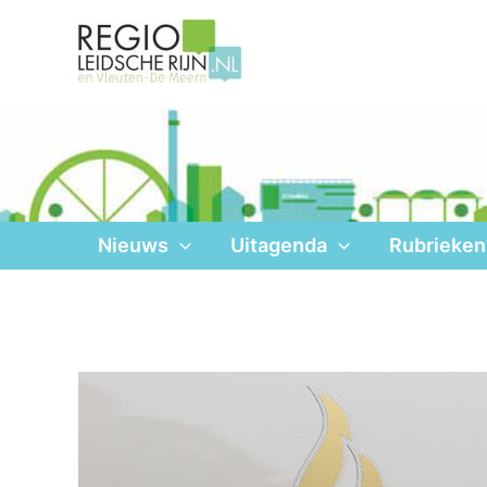
Ga
naar
de
inhoud
Nieuws
Uitagenda
Rubrieken