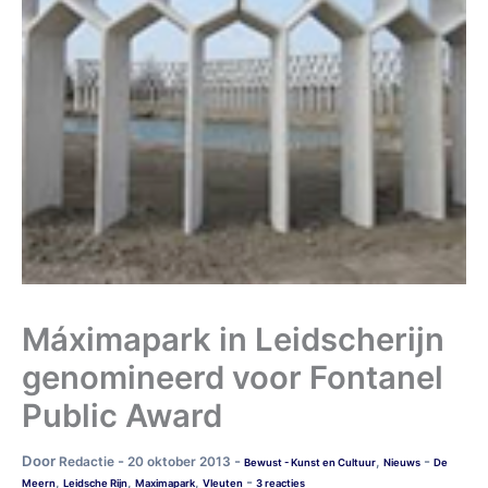
Máximapark in Leidscherijn
genomineerd voor Fontanel
Public Award
Door
-
-
-
Redactie
20 oktober 2013
,
Bewust - Kunst en Cultuur
Nieuws
De
-
,
,
,
Meern
Leidsche Rijn
Maximapark
Vleuten
3 reacties