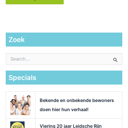
Zoek
Z
o
e
k
Specials
n
a
a
r
Bekende en onbekende bewoners
:
doen hier hun verhaal!
Viering 20 jaar Leidsche Rijn