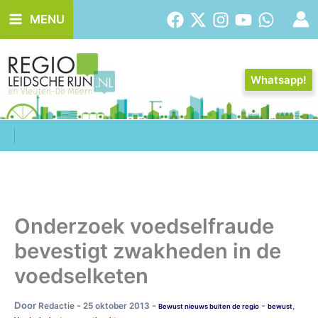
Ga
MENU
naar
de
inhoud
Whatsapp!
Onderzoek voedselfraude
bevestigt zwakheden in de
voedselketen
Door
-
-
-
Redactie
25 oktober 2013
,
Bewust nieuws buiten de regio
bewust