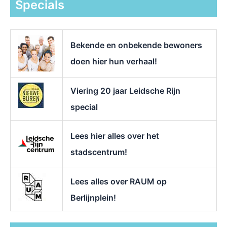
Specials
n
a
a
r
Bekende en onbekende bewoners
:
doen hier hun verhaal!
Viering 20 jaar Leidsche Rijn
special
Lees hier alles over het
stadscentrum!
Lees alles over RAUM op
Berlijnplein!