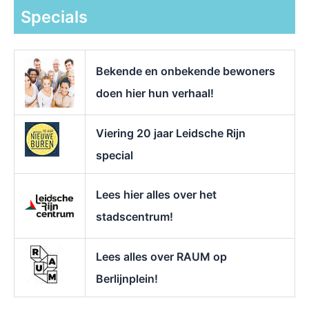
k
Specials
n
a
a
r
Bekende en onbekende bewoners
:
doen hier hun verhaal!
Viering 20 jaar Leidsche Rijn
special
Lees hier alles over het
stadscentrum!
Lees alles over RAUM op
Berlijnplein!