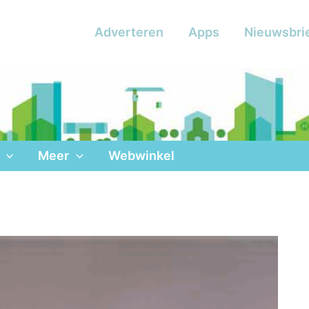
Adverteren
Apps
Nieuwsbri
Meer
Webwinkel