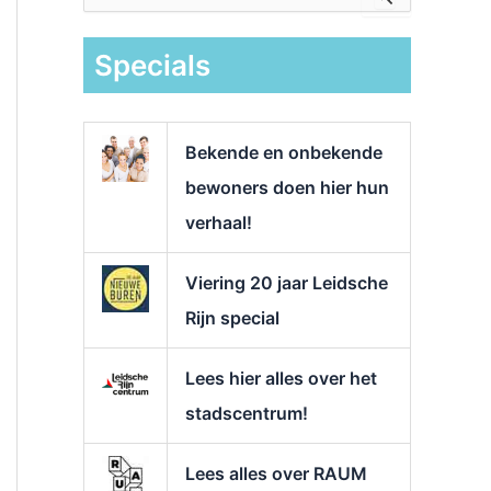
e
k
Specials
n
a
a
r
Bekende en onbekende
:
bewoners doen hier hun
verhaal!
Viering 20 jaar Leidsche
Rijn special
Lees hier alles over het
stadscentrum!
Lees alles over RAUM