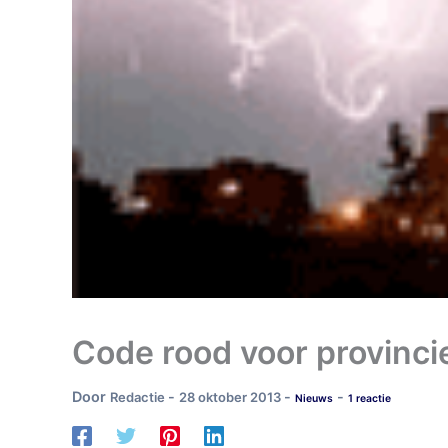
Code rood voor provinci
Door
-
-
-
Redactie
28 oktober 2013
Nieuws
1 reactie