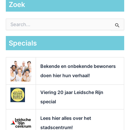
Zoek
Z
o
e
k
Specials
n
a
a
r
Bekende en onbekende bewoners
:
doen hier hun verhaal!
Viering 20 jaar Leidsche Rijn
special
Lees hier alles over het
stadscentrum!