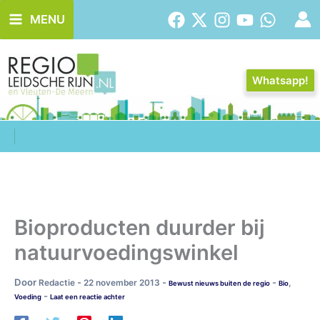
Ga
MENU
naar
de
inhoud
Whatsapp!
Bioproducten duurder bij
natuurvoedingswinkel
Door
-
-
-
Redactie
22 november 2013
,
Bewust nieuws buiten de regio
Bio
-
Voeding
Laat een reactie achter