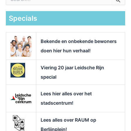
o
e
k
Specials
n
a
a
r
Bekende en onbekende bewoners
:
doen hier hun verhaal!
Viering 20 jaar Leidsche Rijn
special
Lees hier alles over het
stadscentrum!
Lees alles over RAUM op
Berlijnplein!