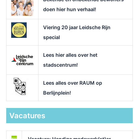
:
doen hier hun verhaal!
Viering 20 jaar Leidsche Rijn
special
Lees hier alles over het
stadscentrum!
Lees alles over RAUM op
Berlijnplein!
Vacatures
Vacature: Handige medewerk(st)er