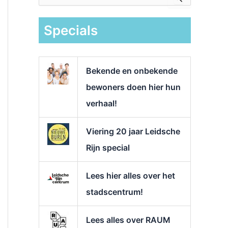
e
k
Specials
n
a
a
r
Bekende en onbekende
:
bewoners doen hier hun
verhaal!
Viering 20 jaar Leidsche
Rijn special
Lees hier alles over het
stadscentrum!
Lees alles over RAUM