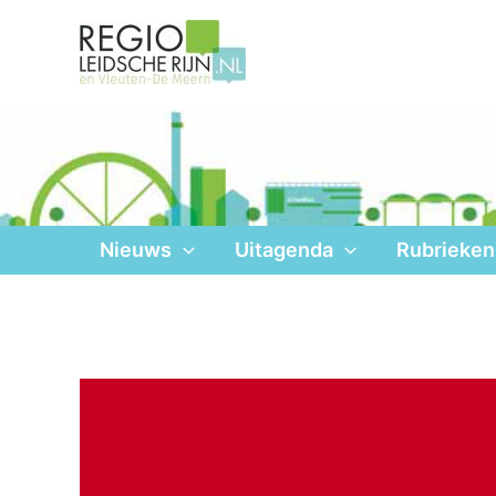
Ga
naar
de
inhoud
Nieuws
Uitagenda
Rubrieken