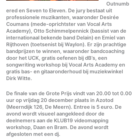
Outnumb
ered en Seven to Eleven. De jury bestaat uit
professionele muzikanten, waaronder Desirée
Coumans (mede-oprichtster van Vocal Arts
Academy), Otto Schimmelpennick (bassist van de
internationaal bekende band Delain) en Emiel van
Rijthoven (toetsenist bij Waylon). Er zijn prachtige
bandprijzen te winnen, waaronder bandcoaching
door het UCK, gratis oefenen bij dB’s, een
songwriting workshop bij Vocal Arts Academy en
gratis bas- en gitaaronderhoud bij muziekwinkel
Dirk Witte.
De finale van de Grote Prijs vindt van 20.00 tot 0.00
uur op vrijdag 20 december plaats in Azotod
(Meerndijk 126, De Meern). Entree is 5 euro. De
avond wordt visueel aangekleed door de
deelnemers aan de KLUB19 videomapping
workshop, Daan en Bram. De avond wordt
afgesloten met een dj.