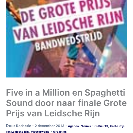
Five in a Million en Spaghetti
Sound door naar finale Grote
Prijs van Leidsche Rijn
Door
-
-
-
Redactie
2 december 2013
,
,
Agenda
Nieuws
Cultuur19
Grote Prijs
-
,
van Leidsche Rijn
Vleuterweide
6 reacties