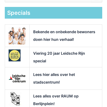
e
k
Specials
n
a
a
r
Bekende en onbekende bewoners
:
doen hier hun verhaal!
Viering 20 jaar Leidsche Rijn
special
Lees hier alles over het
stadscentrum!
Lees alles over RAUM op
Berlijnplein!