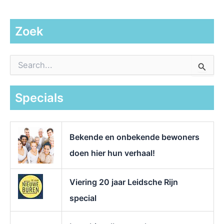
Zoek
Z
o
e
k
Specials
n
a
a
r
Bekende en onbekende bewoners
:
doen hier hun verhaal!
Viering 20 jaar Leidsche Rijn
special