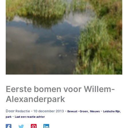
Eerste bomen voor Willem-
Alexanderpark
Door
-
-
-
Redactie
10 december 2013
,
,
Bewust - Groen
Nieuws
Leidsche Rijn
-
park
Laat een reactie achter