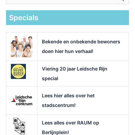
o
e
k
Specials
n
a
a
r
Bekende en onbekende bewoners
:
doen hier hun verhaal!
Viering 20 jaar Leidsche Rijn
special
Lees hier alles over het
stadscentrum!
Lees alles over RAUM op
Berlijnplein!