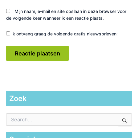
Mijn naam, e-mail en site opslaan in deze browser voor
de volgende keer wanneer ik een reactie plaats.
Ik ontvang graag de volgende gratis nieuwsbrieven:
Zoek
Z
o
e
k