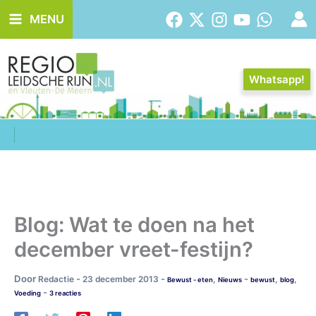
Ga
MENU
naar
de
inhoud
Whatsapp!
Blog: Wat te doen na het
december vreet-festijn?
Door
-
-
-
Redactie
23 december 2013
,
,
,
Bewust - eten
Nieuws
bewust
blog
-
Voeding
3 reacties