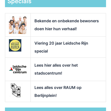
Specials
n
a
a
r
Bekende en onbekende bewoners
:
doen hier hun verhaal!
Viering 20 jaar Leidsche Rijn
special
Lees hier alles over het
stadscentrum!
Lees alles over RAUM op
Berlijnplein!