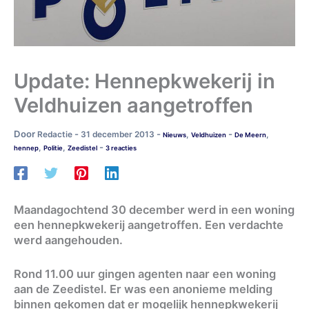
Update: Hennepkwekerij in
Veldhuizen aangetroffen
Door
-
-
-
Redactie
31 december 2013
,
,
Nieuws
Veldhuizen
De Meern
-
,
,
hennep
Politie
Zeedistel
3 reacties
Maandagochtend 30 december werd in een woning
een hennepkwekerij aangetroffen. Een verdachte
werd aangehouden.
Rond 11.00 uur gingen agenten naar een woning
aan de Zeedistel. Er was een anonieme melding
binnen gekomen dat er mogelijk hennepkwekerij