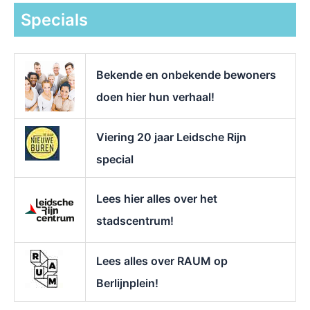
k
Specials
n
a
a
r
Bekende en onbekende bewoners
:
doen hier hun verhaal!
Viering 20 jaar Leidsche Rijn
special
Lees hier alles over het
stadscentrum!
Lees alles over RAUM op
Berlijnplein!